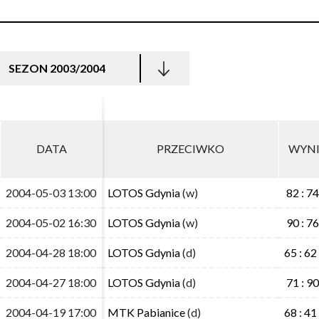
SEZON 2003/2004
DATA
DATA
PRZECIWKO
PRZECIWKO
WYN
WYN
2004-05-03 13:00
2004-05-03 13:00
LOTOS Gdynia
LOTOS Gdynia
(w)
(w)
82 : 74
82 : 74
2004-05-02 16:30
2004-05-02 16:30
LOTOS Gdynia
LOTOS Gdynia
(w)
(w)
90 : 76
90 : 76
2004-04-28 18:00
2004-04-28 18:00
LOTOS Gdynia
LOTOS Gdynia
(d)
(d)
65 : 62
65 : 62
2004-04-27 18:00
2004-04-27 18:00
LOTOS Gdynia
LOTOS Gdynia
(d)
(d)
71 : 90
71 : 90
2004-04-19 17:00
2004-04-19 17:00
MTK Pabianice
MTK Pabianice
(d)
(d)
68 : 41
68 : 41