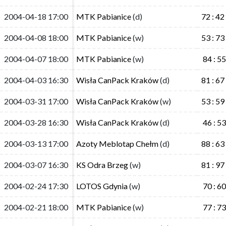
2004-04-18 17:00
2004-04-18 17:00
MTK Pabianice
MTK Pabianice
(d)
(d)
72 : 42
72 : 42
2004-04-08 18:00
2004-04-08 18:00
MTK Pabianice
MTK Pabianice
(w)
(w)
53 : 73
53 : 73
2004-04-07 18:00
2004-04-07 18:00
MTK Pabianice
MTK Pabianice
(w)
(w)
84 : 55
84 : 55
2004-04-03 16:30
2004-04-03 16:30
Wisła CanPack Kraków
Wisła CanPack Kraków
(d)
(d)
81 : 67
81 : 67
2004-03-31 17:00
2004-03-31 17:00
Wisła CanPack Kraków
Wisła CanPack Kraków
(w)
(w)
53 : 59
53 : 59
2004-03-28 16:30
2004-03-28 16:30
Wisła CanPack Kraków
Wisła CanPack Kraków
(d)
(d)
46 : 53
46 : 53
2004-03-13 17:00
2004-03-13 17:00
Azoty Meblotap Chełm
Azoty Meblotap Chełm
(d)
(d)
88 : 63
88 : 63
2004-03-07 16:30
2004-03-07 16:30
KS Odra Brzeg
KS Odra Brzeg
(w)
(w)
81 : 97
81 : 97
2004-02-24 17:30
2004-02-24 17:30
LOTOS Gdynia
LOTOS Gdynia
(w)
(w)
70 : 60
70 : 60
2004-02-21 18:00
2004-02-21 18:00
MTK Pabianice
MTK Pabianice
(w)
(w)
77 : 73
77 : 73