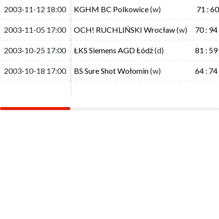
2003-11-12 18:00
2003-11-12 18:00
KGHM BC Polkowice
KGHM BC Polkowice
(w)
(w)
71 : 60
71 : 60
2003-11-05 17:00
2003-11-05 17:00
OCH! RUCHLIŃSKI Wrocław
OCH! RUCHLIŃSKI Wrocław
(w)
(w)
70 : 94
70 : 94
2003-10-25 17:00
2003-10-25 17:00
ŁKS Siemens AGD Łódź
ŁKS Siemens AGD Łódź
(d)
(d)
81 : 59
81 : 59
2003-10-18 17:00
2003-10-18 17:00
BS Sure Shot Wołomin
BS Sure Shot Wołomin
(w)
(w)
64 : 74
64 : 74