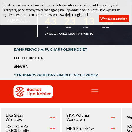
Ta strona używa cookies m.in. w celach: świadczenia usług, reklamy, statystyk.
Korzystając ze strony wyrażasz zgodę na używanie cookie. Jeżeli nie wyrażasz
1KS ŚLĘZA WROCŁAW - LOTTO AZS UMCS LUBLIN
zgody powinieneś zmienić ustawienia swojej przeglądarki.
43
23
13
32
Wyrażam zgodę »
19.09.2026, GODZ. 18:00, TVPSPORT.PL
BANK PEKAO S.A. PUCHAR POLSKI KOBIET
LOTTO 3X3 LIGA
#HWHR
STANDARDY OCHRONY MAŁOLETNICH PZKOSZ
--
--
1KS Ślęza
SKK Polonia
Wi
Wrocław
Warszawa
--
--
KS
LOTTO AZS
MKS Pruszków
Go
UMCS Lublin