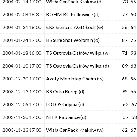
2004-02-14 17:00
2004-02-14 17:00
Wisła CanPack Kraków
Wisła CanPack Kraków
(d)
(d)
73 : 55
73 : 55
2004-02-08 18:30
2004-02-08 18:30
KGHM BC Polkowice
KGHM BC Polkowice
(d)
(d)
77 : 60
77 : 60
2004-01-31 18:00
2004-01-31 18:00
ŁKS Siemens AGD Łódź
ŁKS Siemens AGD Łódź
(w)
(w)
56 : 64
56 : 64
2004-01-24 17:00
2004-01-24 17:00
BS Sure Shot Wołomin
BS Sure Shot Wołomin
(d)
(d)
87 : 75
87 : 75
2004-01-18 16:00
2004-01-18 16:00
TS Ostrovia Ostrów Wlkp.
TS Ostrovia Ostrów Wlkp.
(w)
(w)
71 : 93
71 : 93
2004-01-10 17:00
2004-01-10 17:00
TS Ostrovia Ostrów Wlkp.
TS Ostrovia Ostrów Wlkp.
(d)
(d)
89 : 63
89 : 63
2003-12-20 17:00
2003-12-20 17:00
Azoty Meblotap Chełm
Azoty Meblotap Chełm
(w)
(w)
68 : 96
68 : 96
2003-12-13 17:00
2003-12-13 17:00
KS Odra Brzeg
KS Odra Brzeg
(d)
(d)
95 : 66
95 : 66
2003-12-06 17:00
2003-12-06 17:00
LOTOS Gdynia
LOTOS Gdynia
(d)
(d)
62 : 67
62 : 67
2003-11-30 17:00
2003-11-30 17:00
MTK Pabianice
MTK Pabianice
(d)
(d)
57 : 58
57 : 58
2003-11-23 17:00
2003-11-23 17:00
Wisła CanPack Kraków
Wisła CanPack Kraków
(w)
(w)
62 : 67
62 : 67