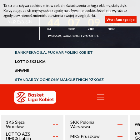
Ta strona używa cookies m.in. w celach: świadczenia usług, reklamy, statystyk.
Korzystając ze strony wyrażasz zgodę na używanie cookie. Jeżeli nie wyrażasz
1KS ŚLĘZA WROCŁAW - LOTTO AZS UMCS LUBLIN
zgody powinieneś zmienić ustawienia swojej przeglądarki.
44
07
09
54
Wyrażam zgodę »
19.09.2026, GODZ. 18:00, TVPSPORT.PL
BANK PEKAO S.A. PUCHAR POLSKI KOBIET
LOTTO 3X3 LIGA
#HWHR
STANDARDY OCHRONY MAŁOLETNICH PZKOSZ
--
--
1KS Ślęza
SKK Polonia
Wi
Wrocław
Warszawa
--
--
KS
LOTTO AZS
MKS Pruszków
Go
UMCS Lublin