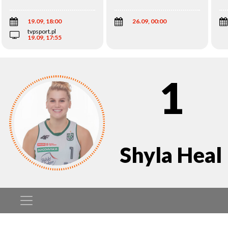
Wi
19.09, 18:00
26.09, 00:00
tvpsport.pl
19.09, 17:55
1
Shyla Heal