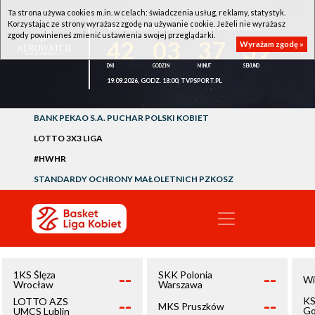
Ta strona używa cookies m.in. w celach: świadczenia usług, reklamy, statystyk.
Korzystając ze strony wyrażasz zgodę na używanie cookie. Jeżeli nie wyrażasz
1KS ŚLĘZA WROCŁAW - LOTTO AZS UMCS LUBLIN
zgody powinieneś zmienić ustawienia swojej przeglądarki.
42
03
37
39
Wyrażam zgodę »
19.09.2026, GODZ. 18:00, TVPSPORT.PL
BANK PEKAO S.A. PUCHAR POLSKI KOBIET
LOTTO 3X3 LIGA
#HWHR
STANDARDY OCHRONY MAŁOLETNICH PZKOSZ
--
--
1KS Ślęza
SKK Polonia
Wi
Wrocław
Warszawa
--
--
KS
LOTTO AZS
MKS Pruszków
Go
UMCS Lublin