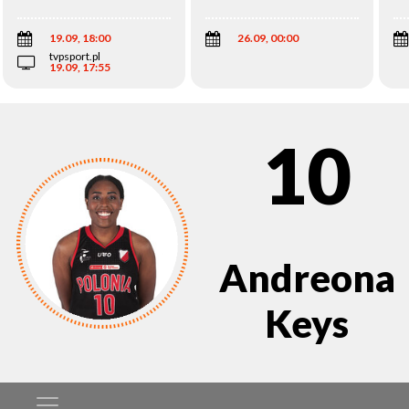
Wi
19.09, 18:00
26.09, 00:00
tvpsport.pl
19.09, 17:55
10
Andreona
Keys