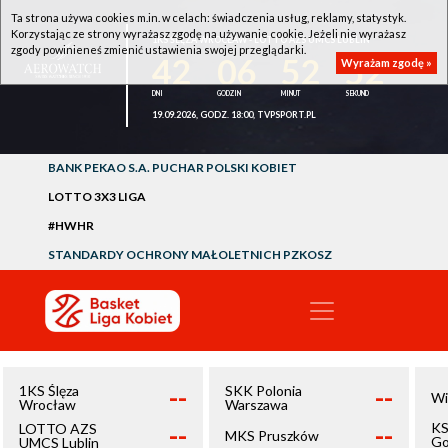
Ta strona używa cookies m.in. w celach: świadczenia usług, reklamy, statystyk.
Korzystając ze strony wyrażasz zgodę na używanie cookie. Jeżeli nie wyrażasz
1KS ŚLĘZA WROCŁAW - LOTTO AZS UMCS LUBLIN
zgody powinieneś zmienić ustawienia swojej przeglądarki.
42
06
52
51
Wyrażam zgodę »
19.09.2026, GODZ. 18:00, TVPSPORT.PL
BANK PEKAO S.A. PUCHAR POLSKI KOBIET
LOTTO 3X3 LIGA
#HWHR
STANDARDY OCHRONY MAŁOLETNICH PZKOSZ
--
--
1KS Ślęza
SKK Polonia
Wi
Wrocław
Warszawa
--
--
KS
LOTTO AZS
MKS Pruszków
Go
UMCS Lublin