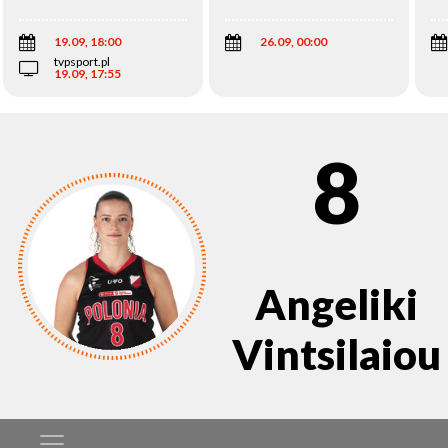
Wi
19.09, 18:00
26.09, 00:00
tvpsport.pl
19.09, 17:55
8
Angeliki
Vintsilaiou