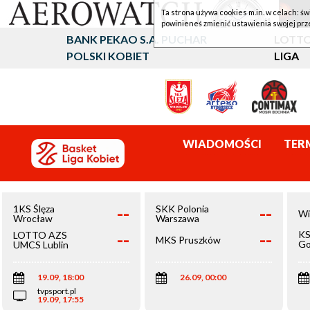
Ta strona używa cookies m.in. w celach: św
powinieneś zmienić ustawienia swojej prz
BANK PEKAO S.A. PUCHAR
LOTTO
POLSKI KOBIET
LIGA
WIADOMOŚCI
TER
--
--
1KS Ślęza
SKK Polonia
Wi
Wrocław
Warszawa
--
--
KS
LOTTO AZS
MKS Pruszków
Go
UMCS Lublin
Wi
19.09, 18:00
26.09, 00:00
tvpsport.pl
19.09, 17:55