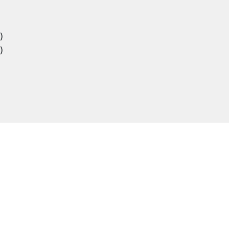
)
)
)
)