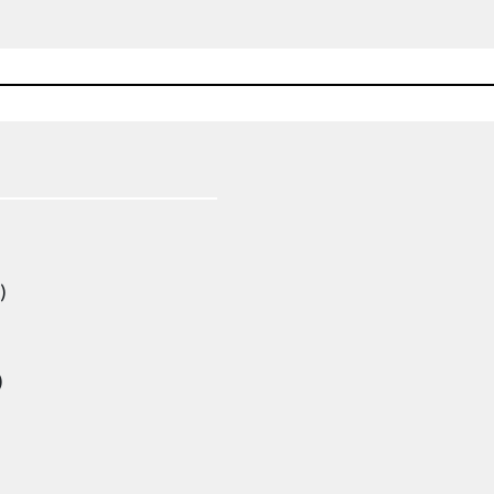
)
)
)