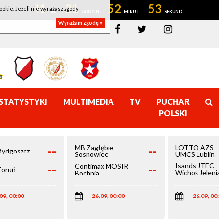
41
21
52
52
ookie. Jeżeli nie wyrażasz zgody
Wyrażam zgodę »
STATYSTYKI
MULTIMEDIA
TV
PUCHAR
POLSKI
--
--
MB Zagłębie
LOTTO AZS
Bydgoszcz
Sosnowiec
UMCS Lublin
--
--
Isands JTEC
Contimax MOSIR
Toruń
Wichoś Jeleni
Bochnia
Góra
09, 00:00
26.09, 00:00
26.09, 00