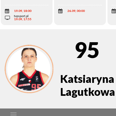
Wi
19.09, 18:00
26.09, 00:00
tvpsport.pl
19.09, 17:55
95
Katsiaryna
Lagutkowa