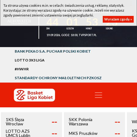
Ta strona używa cookies m.in. w celach: świadczenia usług, reklamy, statystyk.
Korzystając ze strony wyrażasz zgodę na używanie cookie. Jeżeli nie wyrażasz
1KS ŚLĘZA WROCŁAW - LOTTO AZS UMCS LUBLIN
zgody powinieneś zmienić ustawienia swojej przeglądarki.
44
01
53
23
Wyrażam zgodę »
19.09.2026, GODZ. 18:00, TVPSPORT.PL
BANK PEKAO S.A. PUCHAR POLSKI KOBIET
LOTTO 3X3 LIGA
#HWHR
STANDARDY OCHRONY MAŁOLETNICH PZKOSZ
--
--
1KS Ślęza
SKK Polonia
Wi
Wrocław
Warszawa
--
--
KS
LOTTO AZS
MKS Pruszków
Go
UMCS Lublin