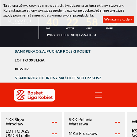
Ta strona używa cookies m.in. w celach: świadczenia usług, reklamy, statystyk.
Korzystając ze strony wyrażasz zgodę na używanie cookie. Jeżeli nie wyrażasz
1KS ŚLĘZA WROCŁAW - LOTTO AZS UMCS LUBLIN
zgody powinieneś zmienić ustawienia swojej przeglądarki.
40
22
58
15
Wyrażam zgodę »
19.09.2026, GODZ. 18:00, TVPSPORT.PL
BANK PEKAO S.A. PUCHAR POLSKI KOBIET
LOTTO 3X3 LIGA
#HWHR
STANDARDY OCHRONY MAŁOLETNICH PZKOSZ
--
--
1KS Ślęza
SKK Polonia
Wi
Wrocław
Warszawa
--
--
KS
LOTTO AZS
MKS Pruszków
Go
UMCS Lublin