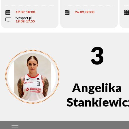
Wi
19.09, 18:00
26.09, 00:00
tvpsport.pl
19.09, 17:55
3
Angelika
Stankiewic