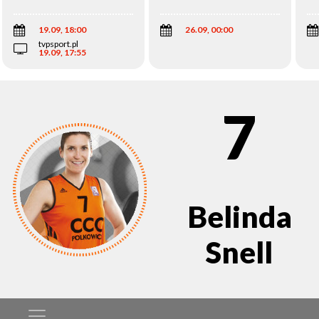
Wi
19.09, 18:00
26.09, 00:00
tvpsport.pl
19.09, 17:55
7
Belinda
Snell