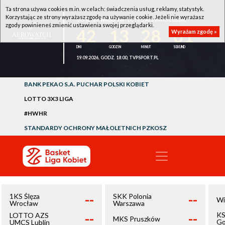
Ta strona używa cookies m.in. w celach: świadczenia usług, reklamy, statystyk.
Korzystając ze strony wyrażasz zgodę na używanie cookie. Jeżeli nie wyrażasz
1KS ŚLĘZA WROCŁAW - LOTTO AZS UMCS LUBLIN
zgody powinieneś zmienić ustawienia swojej przeglądarki.
42
13
28
01
Wyrażam zgodę »
19.09.2026, GODZ. 18:00, TVPSPORT.PL
BANK PEKAO S.A. PUCHAR POLSKI KOBIET
LOTTO 3X3 LIGA
#HWHR
STANDARDY OCHRONY MAŁOLETNICH PZKOSZ
--
--
1KS Ślęza
SKK Polonia
Wi
Wrocław
Warszawa
--
--
KS
LOTTO AZS
MKS Pruszków
Go
UMCS Lublin