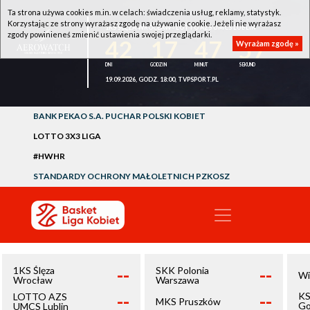
Ta strona używa cookies m.in. w celach: świadczenia usług, reklamy, statystyk.
Korzystając ze strony wyrażasz zgodę na używanie cookie. Jeżeli nie wyrażasz
1KS ŚLĘZA WROCŁAW - LOTTO AZS UMCS LUBLIN
zgody powinieneś zmienić ustawienia swojej przeglądarki.
42
17
47
57
Wyrażam zgodę »
19.09.2026, GODZ. 18:00, TVPSPORT.PL
BANK PEKAO S.A. PUCHAR POLSKI KOBIET
LOTTO 3X3 LIGA
#HWHR
STANDARDY OCHRONY MAŁOLETNICH PZKOSZ
--
--
1KS Ślęza
SKK Polonia
Wi
Wrocław
Warszawa
--
--
KS
LOTTO AZS
MKS Pruszków
Go
UMCS Lublin