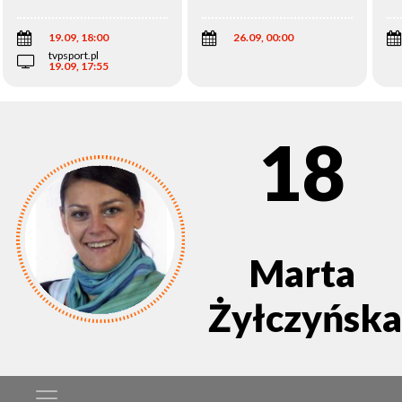
Wi
19.09, 18:00
26.09, 00:00
tvpsport.pl
19.09, 17:55
18
Marta
Żyłczyńska