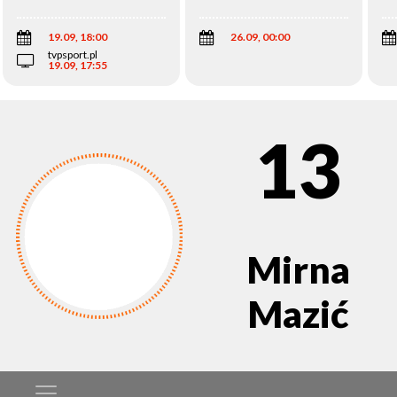
Wi
19.09, 18:00
26.09, 00:00
tvpsport.pl
19.09, 17:55
13
Mirna
Mazić