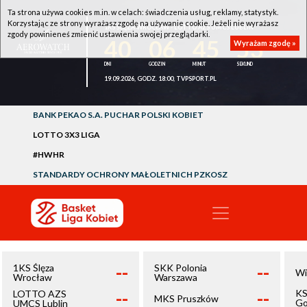
Ta strona używa cookies m.in. w celach: świadczenia usług, reklamy, statystyk.
Korzystając ze strony wyrażasz zgodę na używanie cookie. Jeżeli nie wyrażasz
1KS ŚLĘZA WROCŁAW - LOTTO AZS UMCS LUBLIN
zgody powinieneś zmienić ustawienia swojej przeglądarki.
40
06
45
53
Wyrażam zgodę »
19.09.2026, GODZ. 18:00, TVPSPORT.PL
BANK PEKAO S.A. PUCHAR POLSKI KOBIET
LOTTO 3X3 LIGA
#HWHR
STANDARDY OCHRONY MAŁOLETNICH PZKOSZ
--
--
1KS Ślęza
SKK Polonia
Wi
Wrocław
Warszawa
--
--
KS
LOTTO AZS
MKS Pruszków
Go
UMCS Lublin