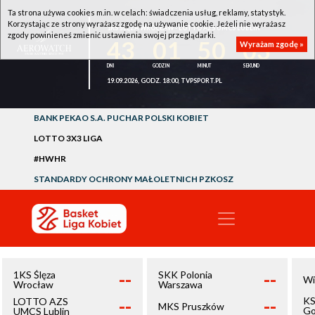
Ta strona używa cookies m.in. w celach: świadczenia usług, reklamy, statystyk.
Korzystając ze strony wyrażasz zgodę na używanie cookie. Jeżeli nie wyrażasz
1KS ŚLĘZA WROCŁAW - LOTTO AZS UMCS LUBLIN
zgody powinieneś zmienić ustawienia swojej przeglądarki.
43
01
50
03
Wyrażam zgodę »
19.09.2026, GODZ. 18:00, TVPSPORT.PL
BANK PEKAO S.A. PUCHAR POLSKI KOBIET
LOTTO 3X3 LIGA
#HWHR
STANDARDY OCHRONY MAŁOLETNICH PZKOSZ
--
--
1KS Ślęza
SKK Polonia
Wi
Wrocław
Warszawa
--
--
KS
LOTTO AZS
MKS Pruszków
Go
UMCS Lublin