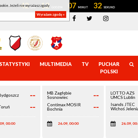
42
12
07
32
ookie. Jeżeli nie wyrażasz zgody
Wyrażam zgodę »
STATYSTYKI
MULTIMEDIA
TV
PUCHAR
POLSKI
--
--
MB Zagłębie
LOTTO AZS
Bydgoszcz
Sosnowiec
UMCS Lublin
--
--
Isands JTEC
Contimax MOSIR
Toruń
Wichoś Jeleni
Bochnia
Góra
09, 00:00
26.09, 00:00
26.09, 00