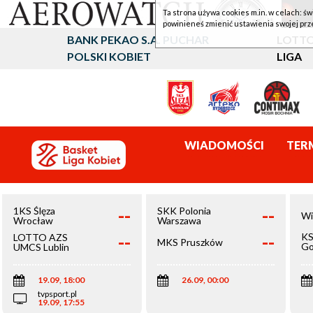
Ta strona używa cookies m.in. w celach: św
powinieneś zmienić ustawienia swojej prz
BANK PEKAO S.A. PUCHAR
LOTTO
POLSKI KOBIET
LIGA
WIADOMOŚCI
TER
--
--
1KS Ślęza
SKK Polonia
Wi
Wrocław
Warszawa
--
--
KS
LOTTO AZS
MKS Pruszków
Go
UMCS Lublin
Wi
19.09, 18:00
26.09, 00:00
tvpsport.pl
19.09, 17:55