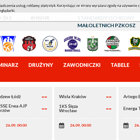
iadczenia usług, reklamy, statystyk. Korzystając ze strony wyrażasz zgodę na używanie c
1KS ŚLĘZA WROCŁAW - LOTTO AZS UMCS LUBLIN
eglądarki.
 3X3
#HWHR
STANDARDY OCHRONY
MAŁOLETNICH PZKOSZ
MINARZ
DRUŻYNY
ZAWODNICZKI
TABELE
--
--
dzew Łódź
Wisła Kraków
Artego 
--
--
SSE Enea AJP
1KS Ślęza
Energa 
rzów
Wrocław
elkopolski
26.09, 00:00
26.09, 00:00
26.