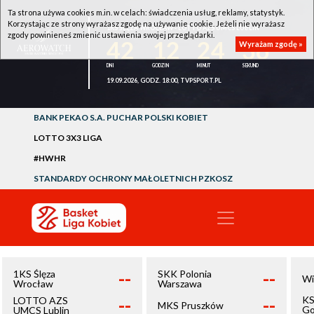
Ta strona używa cookies m.in. w celach: świadczenia usług, reklamy, statystyk.
Korzystając ze strony wyrażasz zgodę na używanie cookie. Jeżeli nie wyrażasz
1KS ŚLĘZA WROCŁAW - LOTTO AZS UMCS LUBLIN
zgody powinieneś zmienić ustawienia swojej przeglądarki.
42
12
24
36
Wyrażam zgodę »
19.09.2026, GODZ. 18:00, TVPSPORT.PL
BANK PEKAO S.A. PUCHAR POLSKI KOBIET
LOTTO 3X3 LIGA
#HWHR
STANDARDY OCHRONY MAŁOLETNICH PZKOSZ
--
--
1KS Ślęza
SKK Polonia
Wi
Wrocław
Warszawa
--
--
KS
LOTTO AZS
MKS Pruszków
Go
UMCS Lublin