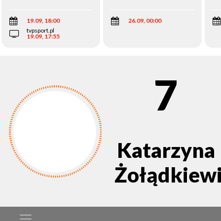
Wi
19.09, 18:00
26.09, 00:00
tvpsport.pl
19.09, 17:55
7
Katarzyna
Żołądkiewi