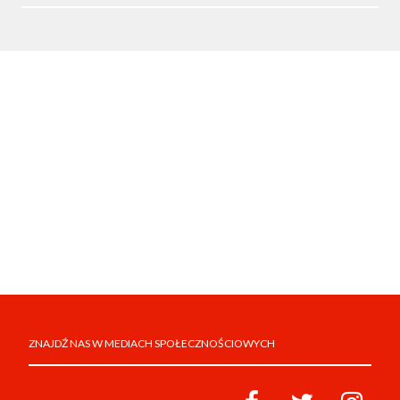
ZNAJDŹ NAS W MEDIACH SPOŁECZNOŚCIOWYCH