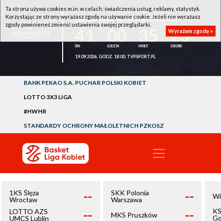
Ta strona używa cookies m.in. w celach: świadczenia usług, reklamy, statystyk.
Korzystając ze strony wyrażasz zgodę na używanie cookie. Jeżeli nie wyrażasz
1KS ŚLĘZA WROCŁAW - LOTTO AZS UMCS LUBLIN
zgody powinieneś zmienić ustawienia swojej przeglądarki.
41
00
35
23
Wyrażam zgodę »
19.09.2026, GODZ. 18:00, TVPSPORT.PL
BANK PEKAO S.A. PUCHAR POLSKI KOBIET
LOTTO 3X3 LIGA
#HWHR
STANDARDY OCHRONY MAŁOLETNICH PZKOSZ
--
--
1KS Ślęza
SKK Polonia
Wi
Wrocław
Warszawa
--
--
KS
LOTTO AZS
MKS Pruszków
Go
UMCS Lublin