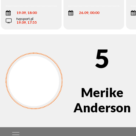
Wi
19.09, 18:00
26.09, 00:00
tvpsport.pl
19.09, 17:55
5
Merike
Anderson