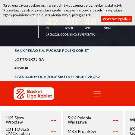
Ta strona używa cookies m.in. w celach: świadczenia usług, reklamy, statystyk.
Korzystając ze strony wyrażasz zgodę na używanie cookie. Jeżeli nie wyrażasz
1KS ŚLĘZA WROCŁAW - LOTTO AZS UMCS LUBLIN
zgody powinieneś zmienić ustawienia swojej przeglądarki.
42
20
48
26
Wyrażam zgodę »
19.09.2026, GODZ. 18:00, TVPSPORT.PL
BANK PEKAO S.A. PUCHAR POLSKI KOBIET
LOTTO 3X3 LIGA
#HWHR
STANDARDY OCHRONY MAŁOLETNICH PZKOSZ
--
--
1KS Ślęza
SKK Polonia
Wi
Wrocław
Warszawa
--
--
KS
LOTTO AZS
MKS Pruszków
Go
UMCS Lublin