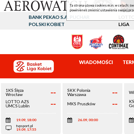
Ta strona używa cookies m.in. w celach: św
powinieneś zmienić ustawienia swojej prz
BANK PEKAO S.A. PUCHAR
LOTTO
POLSKI KOBIET
LIGA
WIADOMOŚCI
TER
--
--
1KS Ślęza
SKK Polonia
Wi
Wrocław
Warszawa
--
--
KS
LOTTO AZS
MKS Pruszków
Go
UMCS Lublin
Wi
19.09, 18:00
26.09, 00:00
tvpsport.pl
19.09, 17:55