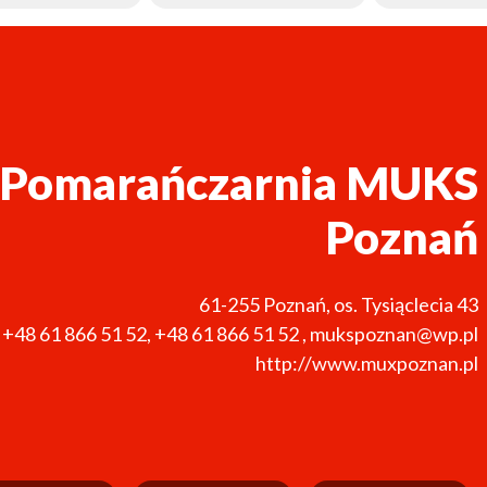
 Pomarańczarnia MUKS
Poznań
61-255
Poznań
,
os. Tysiąclecia 43
+48 61 866 51 52
,
+48 61 866 51 52
,
mukspoznan@wp.pl
http://www.muxpoznan.pl