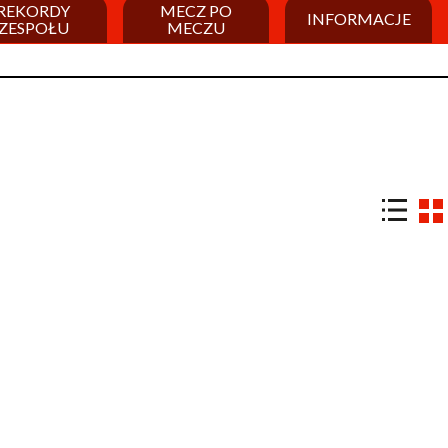
REKORDY
MECZ PO
INFORMACJE
ZESPOŁU
MECZU