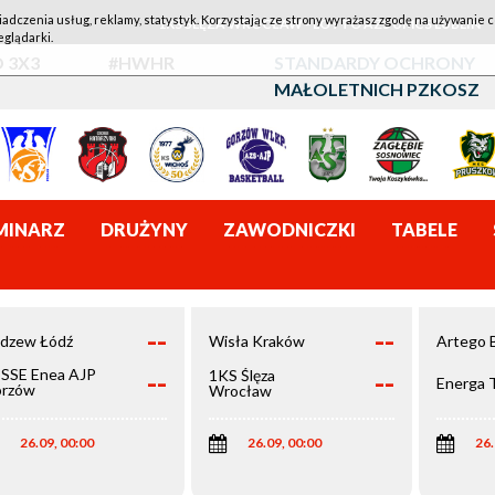
iadczenia usług, reklamy, statystyk. Korzystając ze strony wyrażasz zgodę na używanie c
1KS ŚLĘZA WROCŁAW - LOTTO AZS UMCS LUBLIN
eglądarki.
 3X3
#HWHR
STANDARDY OCHRONY
MAŁOLETNICH PZKOSZ
MINARZ
DRUŻYNY
ZAWODNICZKI
TABELE
--
--
dzew Łódź
Wisła Kraków
Artego 
--
--
SSE Enea AJP
1KS Ślęza
Energa 
rzów
Wrocław
elkopolski
26.09, 00:00
26.09, 00:00
26.