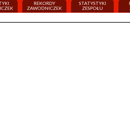
TYKI
REKORDY
STATYSTYKI
ICZEK
ZAWODNICZEK
ZESPOŁU