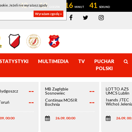
42
10
16
41
ookie. Jeżeli nie wyrażasz zgody
Wyrażam zgodę »
STATYSTYKI
MULTIMEDIA
TV
PUCHAR
POLSKI
--
--
MB Zagłębie
LOTTO AZS
Bydgoszcz
Sosnowiec
UMCS Lublin
--
--
Isands JTEC
Contimax MOSIR
Toruń
Wichoś Jeleni
Bochnia
Góra
09, 00:00
26.09, 00:00
26.09, 00