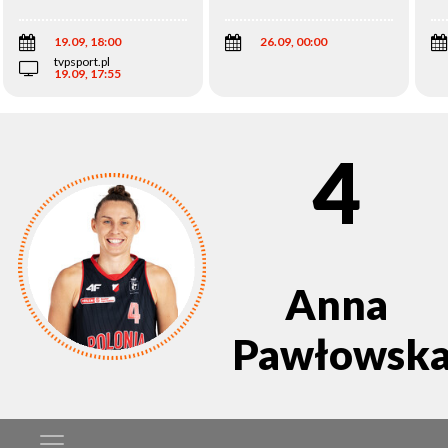
Wi
19.09, 18:00
26.09, 00:00
tvpsport.pl
19.09, 17:55
4
Anna
Pawłowsk