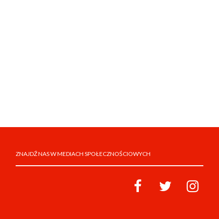
ZNAJDŹ NAS W MEDIACH SPOŁECZNOŚCIOWYCH