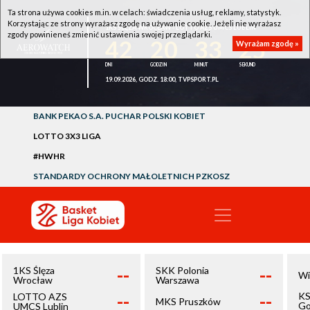
Ta strona używa cookies m.in. w celach: świadczenia usług, reklamy, statystyk.
Korzystając ze strony wyrażasz zgodę na używanie cookie. Jeżeli nie wyrażasz
1KS ŚLĘZA WROCŁAW - LOTTO AZS UMCS LUBLIN
zgody powinieneś zmienić ustawienia swojej przeglądarki.
42
20
33
25
Wyrażam zgodę »
19.09.2026, GODZ. 18:00, TVPSPORT.PL
BANK PEKAO S.A. PUCHAR POLSKI KOBIET
LOTTO 3X3 LIGA
#HWHR
STANDARDY OCHRONY MAŁOLETNICH PZKOSZ
--
--
1KS Ślęza
SKK Polonia
Wi
Wrocław
Warszawa
--
--
KS
LOTTO AZS
MKS Pruszków
Go
UMCS Lublin