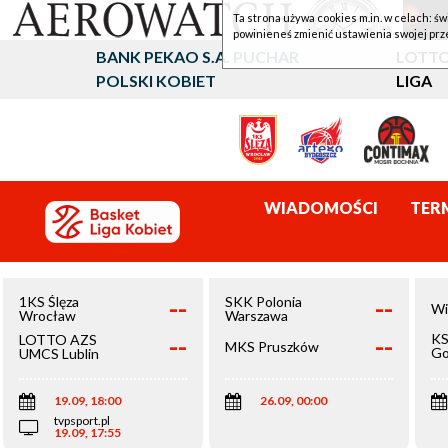
Ta strona używa cookies m.in. w celach: św
powinieneś zmienić ustawienia swojej prz
BANK PEKAO S.A. PUCHAR
LOTTO
POLSKI KOBIET
LIGA
WIADOMOŚCI
TER
--
--
1KS Ślęza
SKK Polonia
Wi
Wrocław
Warszawa
--
--
KS
LOTTO AZS
MKS Pruszków
Go
UMCS Lublin
Wi
19.09, 18:00
26.09, 00:00
tvpsport.pl
19.09, 17:55