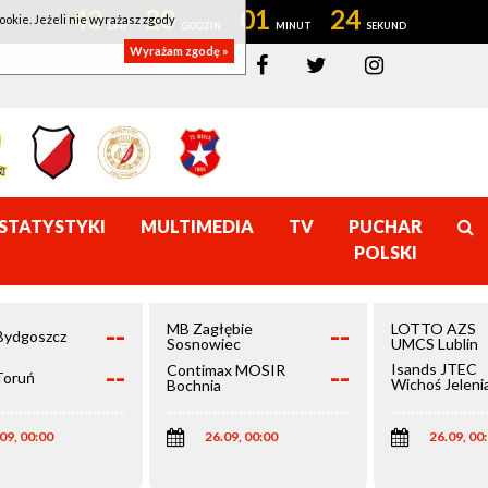
43
20
01
23
ookie. Jeżeli nie wyrażasz zgody
Wyrażam zgodę »
STATYSTYKI
MULTIMEDIA
TV
PUCHAR
POLSKI
--
--
MB Zagłębie
LOTTO AZS
Bydgoszcz
Sosnowiec
UMCS Lublin
--
--
Isands JTEC
Contimax MOSIR
Toruń
Wichoś Jeleni
Bochnia
Góra
09, 00:00
26.09, 00:00
26.09, 00