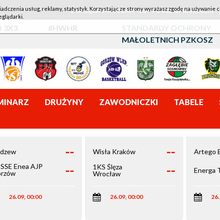
iadczenia usług, reklamy, statystyk. Korzystając ze strony wyrażasz zgodę na używanie c
1KS ŚLĘZA WROCŁAW - LOTTO AZS UMCS LUBLIN
eglądarki.
 3X3
#HWHR
STANDARDY OCHRONY
MAŁOLETNICH PZKOSZ
MINARZ
DRUŻYNY
ZAWODNICZKI
TABELE
--
--
dzew
Wisła Kraków
Artego 
--
--
SSE Enea AJP
1KS Ślęza
Energa 
rzów
Wrocław
elkopolski
26.09, 00:00
26.09, 00:00
26.