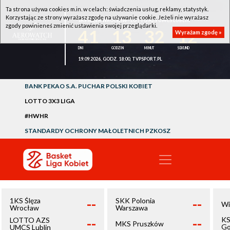
Ta strona używa cookies m.in. w celach: świadczenia usług, reklamy, statystyk.
Korzystając ze strony wyrażasz zgodę na używanie cookie. Jeżeli nie wyrażasz
1KS ŚLĘZA WROCŁAW - LOTTO AZS UMCS LUBLIN
zgody powinieneś zmienić ustawienia swojej przeglądarki.
41
13
32
12
Wyrażam zgodę »
19.09.2026, GODZ. 18:00, TVPSPORT.PL
BANK PEKAO S.A. PUCHAR POLSKI KOBIET
LOTTO 3X3 LIGA
#HWHR
STANDARDY OCHRONY MAŁOLETNICH PZKOSZ
--
--
1KS Ślęza
SKK Polonia
Wi
Wrocław
Warszawa
--
--
KS
LOTTO AZS
MKS Pruszków
Go
UMCS Lublin