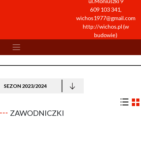
ul.Moniuszki 9
609 103 341
,
wichos1977@gmail.com
http://wichos.pl (w
budowie)
SEZON 2023/2024
ZAWODNICZKI