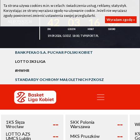
Ta strona używa cookies m.in. w celach: świadczenia usług, reklamy, statystyk.
Korzystając ze strony wyrażasz zgodę na używanie cookie. Jeżeli nie wyrażasz
1KS ŚLĘZA WROCŁAW - LOTTO AZS UMCS LUBLIN
zgody powinieneś zmienić ustawienia swojej przeglądarki.
42
03
16
02
Wyrażam zgodę »
19.09.2026, GODZ. 18:00, TVPSPORT.PL
BANK PEKAO S.A. PUCHAR POLSKI KOBIET
LOTTO 3X3 LIGA
#HWHR
STANDARDY OCHRONY MAŁOLETNICH PZKOSZ
--
--
1KS Ślęza
SKK Polonia
Wi
Wrocław
Warszawa
--
--
KS
LOTTO AZS
MKS Pruszków
Go
UMCS Lublin