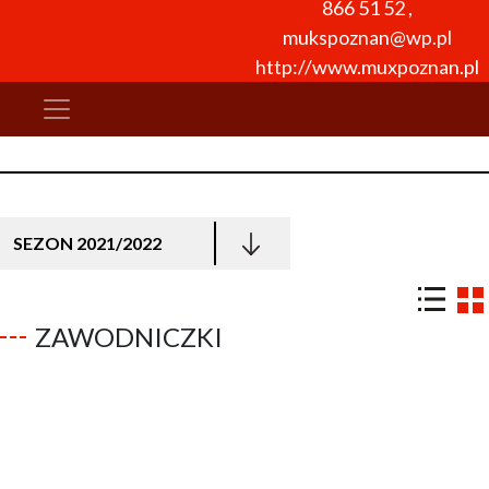
866 51 52
,
mukspoznan@wp.pl
http://www.muxpoznan.pl
SEZON 2021/2022
ZAWODNICZKI