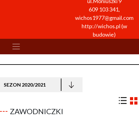
ul.Moniuszki 9
609 103 341
,
wichos1977@gmail.com
http://wichos.pl (w
budowie)
SEZON 2020/2021
ZAWODNICZKI