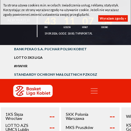
Ta strona używa cookies m.in. w celach: świadczenia usług, reklamy, statystyk.
Korzystając ze strony wyrażasz zgodę na używanie cookie. Jeżeli nie wyrażasz
1KS ŚLĘZA WROCŁAW - LOTTO AZS UMCS LUBLIN
zgody powinieneś zmienić ustawienia swojej przeglądarki.
43
11
07
34
Wyrażam zgodę »
19.09.2026, GODZ. 18:00, TVPSPORT.PL
BANK PEKAO S.A. PUCHAR POLSKI KOBIET
LOTTO 3X3 LIGA
#HWHR
STANDARDY OCHRONY MAŁOLETNICH PZKOSZ
--
--
1KS Ślęza
SKK Polonia
Wi
Wrocław
Warszawa
--
--
KS
LOTTO AZS
MKS Pruszków
Go
UMCS Lublin