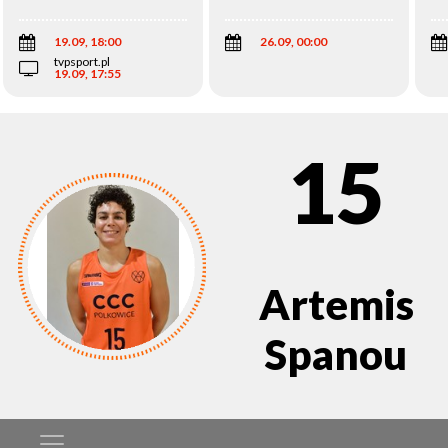
Wi
19.09, 18:00
26.09, 00:00
tvpsport.pl
19.09, 17:55
15
Artemis
Spanou