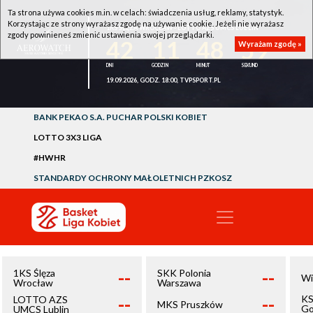
Ta strona używa cookies m.in. w celach: świadczenia usług, reklamy, statystyk.
Korzystając ze strony wyrażasz zgodę na używanie cookie. Jeżeli nie wyrażasz
1KS ŚLĘZA WROCŁAW - LOTTO AZS UMCS LUBLIN
zgody powinieneś zmienić ustawienia swojej przeglądarki.
42
11
48
59
Wyrażam zgodę »
19.09.2026, GODZ. 18:00, TVPSPORT.PL
BANK PEKAO S.A. PUCHAR POLSKI KOBIET
LOTTO 3X3 LIGA
#HWHR
STANDARDY OCHRONY MAŁOLETNICH PZKOSZ
--
--
1KS Ślęza
SKK Polonia
Wi
Wrocław
Warszawa
--
--
KS
LOTTO AZS
MKS Pruszków
Go
UMCS Lublin