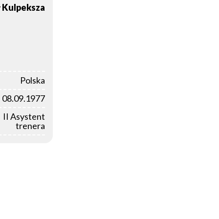
ł
Kulpeksza
Polska
08.09.1977
II Asystent
trenera