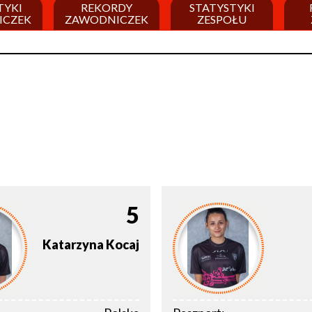
TYKI
REKORDY
STATYSTYKI
ICZEK
ZAWODNICZEK
ZESPOŁU
5
Katarzyna
Kocaj