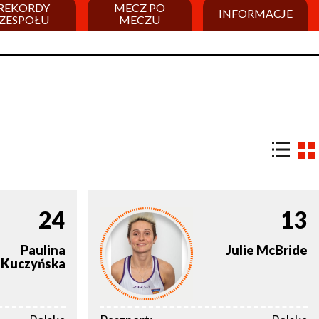
REKORDY
MECZ PO
INFORMACJE
ZESPOŁU
MECZU
24
13
Paulina
Julie
McBride
Kuczyńska