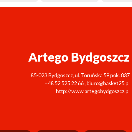
Artego Bydgoszcz
85-023
Bydgoszcz
,
ul. Toruńska 59 pok. 037
+48 52 525 22 66
,
biuro@basket25.pl
http://www.artegobydgoszcz.pl