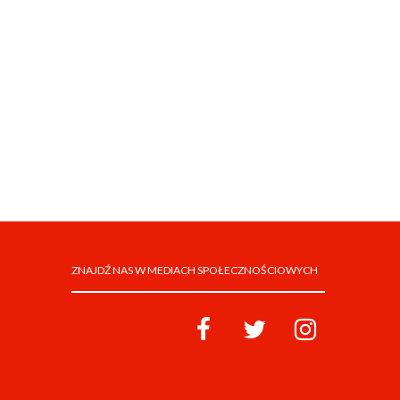
ZNAJDŹ NAS W MEDIACH SPOŁECZNOŚCIOWYCH