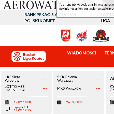
Ta strona używa cookies m.in. w celach: św
powinieneś zmienić ustawienia swojej prz
BANK PEKAO S.A. PUCHAR
LOTTO
POLSKI KOBIET
LIGA
WIADOMOŚCI
TER
--
--
1KS Ślęza
SKK Polonia
Wi
Wrocław
Warszawa
--
--
KS
LOTTO AZS
MKS Pruszków
Go
UMCS Lublin
Wi
19.09, 18:00
26.09, 00:00
tvpsport.pl
19.09, 17:55