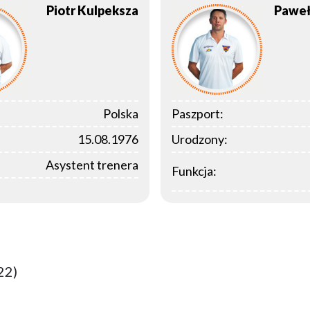
Piotr
Kulpeksza
Pawe
Polska
Paszport:
15.08.1976
Urodzony:
Asystent trenera
Funkcja:
22)