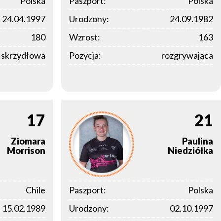
Polska
Paszport:
Polska
24.04.1997
Urodzony:
24.09.1982
180
Wzrost:
163
a skrzydłowa
Pozycja:
rozgrywająca
17
21
Ziomara
Paulina
Morrison
Niedziółka
Chile
Paszport:
Polska
15.02.1989
Urodzony:
02.10.1997