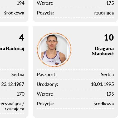
194
Wzrost:
175
środkowa
Pozycja:
rzucająca
4
10
ra
Radočaj
Dragana
Stanković
Serbia
Paszport:
Serbia
23.12.1987
Urodzony:
18.01.1995
170
Wzrost:
195
zgrywająca /
Pozycja:
środkowa
rzucająca