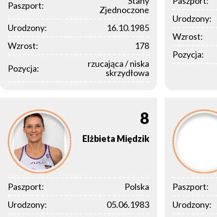
Stany
Paszport:
Paszport:
Zjednoczone
Urodzony:
Urodzony:
16.10.1985
Wzrost:
Wzrost:
178
Pozycja:
rzucająca / niska
Pozycja:
skrzydłowa
8
Elżbieta
Międzik
Paszport:
Polska
Paszport:
Urodzony:
05.06.1983
Urodzony: