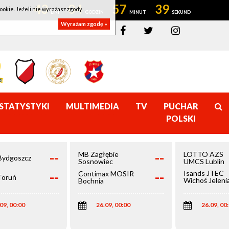
43
04
57
38
ookie. Jeżeli nie wyrażasz zgody
Wyrażam zgodę »
STATYSTYKI
MULTIMEDIA
TV
PUCHAR
POLSKI
--
--
MB Zagłębie
LOTTO AZS
Bydgoszcz
Sosnowiec
UMCS Lublin
--
--
Isands JTEC
Contimax MOSIR
Toruń
Wichoś Jeleni
Bochnia
Góra
09, 00:00
26.09, 00:00
26.09, 00