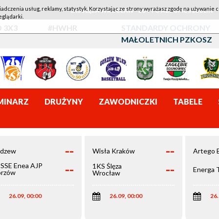
iadczenia usług, reklamy, statystyk. Korzystając ze strony wyrażasz zgodę na używanie c
1KS ŚLĘZA WROCŁAW - LOTTO AZS UMCS LUBLIN
eglądarki.
 3X3
#HWHR
STANDARDY OCHRONY
MAŁOLETNICH PZKOSZ
MINARZ
DRUŻYNY
ZAWODNICZKI
TABELE
--
--
dzew
Wisła Kraków
Artego 
--
--
SSE Enea AJP
1KS Ślęza
Energa 
rzów
Wrocław
elkopolski
26.09, 00:00
26.09, 00:00
26.