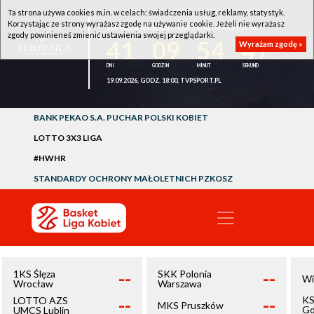
Ta strona używa cookies m.in. w celach: świadczenia usług, reklamy, statystyk.
Korzystając ze strony wyrażasz zgodę na używanie cookie. Jeżeli nie wyrażasz
1KS ŚLĘZA WROCŁAW - LOTTO AZS UMCS LUBLIN
zgody powinieneś zmienić ustawienia swojej przeglądarki.
41
09
54
46
Wyrażam zgodę »
19.09.2026, GODZ. 18:00, TVPSPORT.PL
BANK PEKAO S.A. PUCHAR POLSKI KOBIET
LOTTO 3X3 LIGA
#HWHR
STANDARDY OCHRONY MAŁOLETNICH PZKOSZ
--
--
1KS Ślęza
SKK Polonia
Wi
Wrocław
Warszawa
--
--
KS
LOTTO AZS
MKS Pruszków
Go
UMCS Lublin