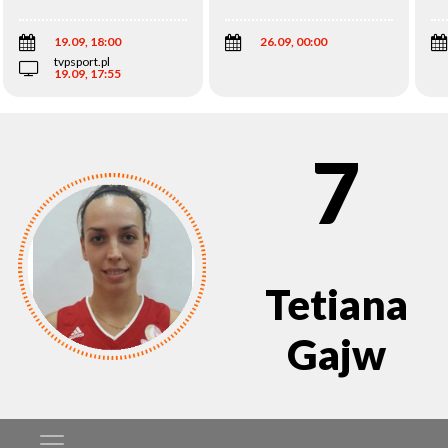
Wi
19.09, 18:00
26.09, 00:00
tvpsport.pl
19.09, 17:55
7
Tetiana
Gajw