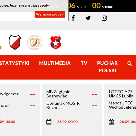
42
08
06
00
ookie. Jeżeli nie wyrażasz zgody
Wyrażam zgodę »
STATYSTYKI
MULTIMEDIA
TV
PUCHAR
POLSKI
--
--
MB Zagłębie
LOTTO AZS
Bydgoszcz
Sosnowiec
UMCS Lublin
--
--
Isands JTEC
Contimax MOSIR
Toruń
Wichoś Jeleni
Bochnia
Góra
09, 00:00
26.09, 00:00
26.09, 00