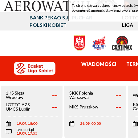
Ta strona używa cookies m.in. w celach: św
powinieneś zmienić ustawienia swojej prz
BANK PEKAO S.A. PUCHAR
LOTTO
POLSKI KOBIET
LIGA
WIADOMOŚCI
TER
--
--
1KS Ślęza
SKK Polonia
Wi
Wrocław
Warszawa
--
--
KS
LOTTO AZS
MKS Pruszków
Go
UMCS Lublin
Wi
19.09, 18:00
26.09, 00:00
tvpsport.pl
19.09, 17:55