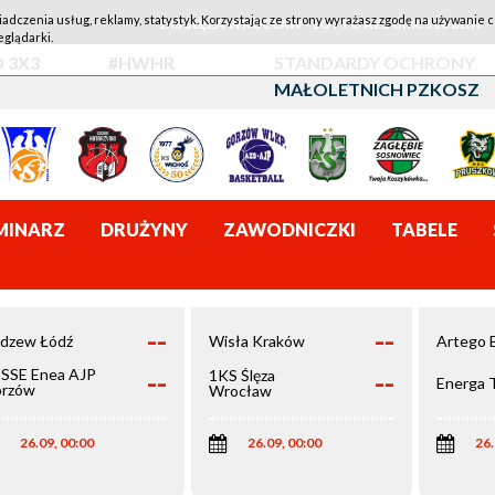
iadczenia usług, reklamy, statystyk. Korzystając ze strony wyrażasz zgodę na używanie c
1KS ŚLĘZA WROCŁAW - LOTTO AZS UMCS LUBLIN
eglądarki.
 3X3
#HWHR
STANDARDY OCHRONY
MAŁOLETNICH PZKOSZ
MINARZ
DRUŻYNY
ZAWODNICZKI
TABELE
--
--
dzew Łódź
Wisła Kraków
Artego 
--
--
SSE Enea AJP
1KS Ślęza
Energa 
rzów
Wrocław
elkopolski
26.09, 00:00
26.09, 00:00
26.