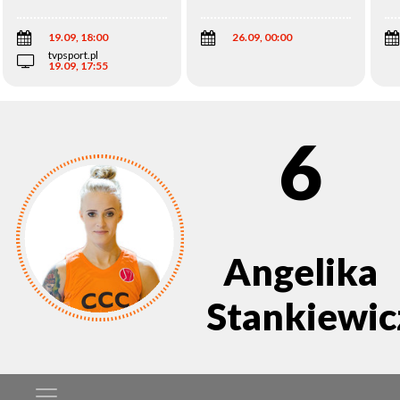
Wi
19.09, 18:00
26.09, 00:00
tvpsport.pl
19.09, 17:55
6
Angelika
Stankiewic