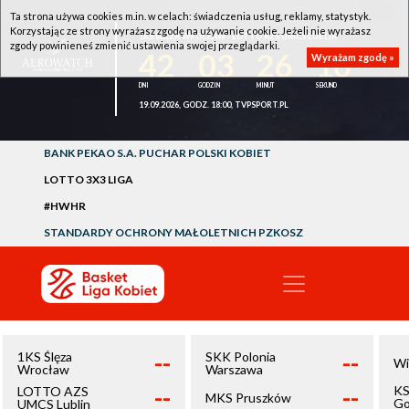
Ta strona używa cookies m.in. w celach: świadczenia usług, reklamy, statystyk.
Korzystając ze strony wyrażasz zgodę na używanie cookie. Jeżeli nie wyrażasz
1KS ŚLĘZA WROCŁAW - LOTTO AZS UMCS LUBLIN
zgody powinieneś zmienić ustawienia swojej przeglądarki.
42
03
26
10
Wyrażam zgodę »
19.09.2026, GODZ. 18:00, TVPSPORT.PL
BANK PEKAO S.A. PUCHAR POLSKI KOBIET
LOTTO 3X3 LIGA
#HWHR
STANDARDY OCHRONY MAŁOLETNICH PZKOSZ
--
--
1KS Ślęza
SKK Polonia
Wi
Wrocław
Warszawa
--
--
KS
LOTTO AZS
MKS Pruszków
Go
UMCS Lublin