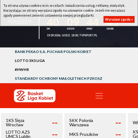
Ta strona używa cookies m.in. w celach: świadczenia usług, reklamy, statystyk.
Korzystając ze strony wyrażasz zgodę na używanie cookie. Jeżeli nie wyrażasz
1KS ŚLĘZA WROCŁAW - LOTTO AZS UMCS LUBLIN
zgody powinieneś zmienić ustawienia swojej przeglądarki.
40
09
44
43
Wyrażam zgodę »
19.09.2026, GODZ. 18:00, TVPSPORT.PL
BANK PEKAO S.A. PUCHAR POLSKI KOBIET
LOTTO 3X3 LIGA
#HWHR
STANDARDY OCHRONY MAŁOLETNICH PZKOSZ
--
--
1KS Ślęza
SKK Polonia
Wi
Wrocław
Warszawa
--
--
KS
LOTTO AZS
MKS Pruszków
Go
UMCS Lublin