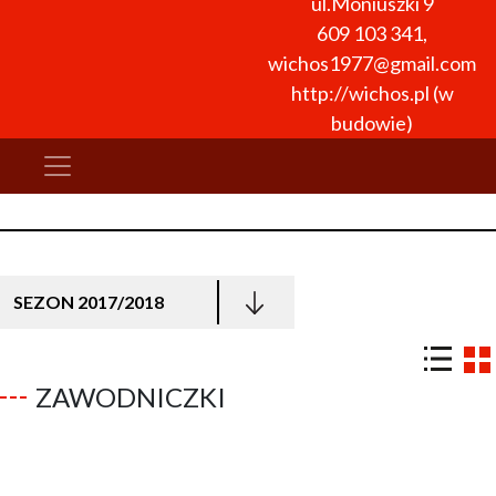
ul.Moniuszki 9
609 103 341
,
wichos1977@gmail.com
http://wichos.pl (w
budowie)
SEZON 2017/2018
ZAWODNICZKI