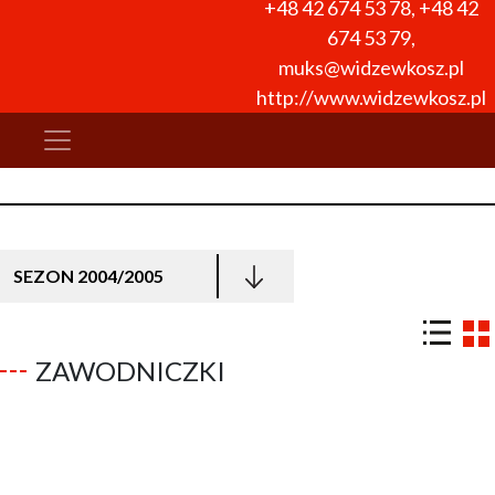
+48 42 674 53 78
,
+48 42
674 53 79
,
muks@widzewkosz.pl
http://www.widzewkosz.pl
SEZON 2004/2005
ZAWODNICZKI