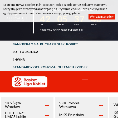
Ta strona używa cookies m.in. w celach: świadczenia usług, reklamy, statystyk.
Korzystając ze strony wyrażasz zgodę na używanie cookie. Jeżeli nie wyrażasz
1KS ŚLĘZA WROCŁAW - LOTTO AZS UMCS LUBLIN
zgody powinieneś zmienić ustawienia swojej przeglądarki.
42
05
37
39
Wyrażam zgodę »
19.09.2026, GODZ. 18:00, TVPSPORT.PL
BANK PEKAO S.A. PUCHAR POLSKI KOBIET
LOTTO 3X3 LIGA
#HWHR
STANDARDY OCHRONY MAŁOLETNICH PZKOSZ
--
--
1KS Ślęza
SKK Polonia
Wi
Wrocław
Warszawa
--
--
KS
LOTTO AZS
MKS Pruszków
Go
UMCS Lublin