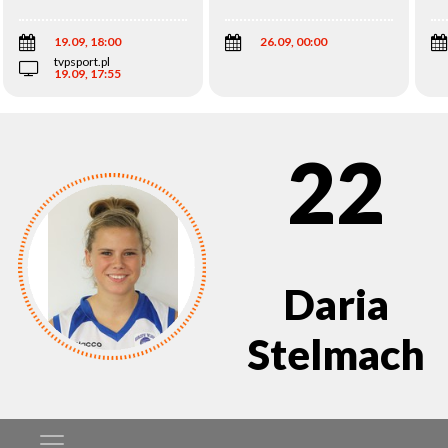
Wi
19.09, 18:00
26.09, 00:00
tvpsport.pl
19.09, 17:55
22
Daria
Stelmach