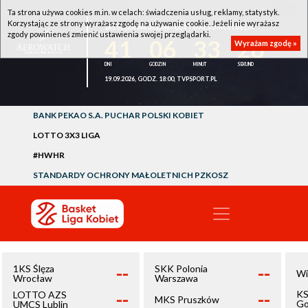
Ta strona używa cookies m.in. w celach: świadczenia usług, reklamy, statystyk.
Korzystając ze strony wyrażasz zgodę na używanie cookie. Jeżeli nie wyrażasz
1KS ŚLĘZA WROCŁAW - LOTTO AZS UMCS LUBLIN
zgody powinieneś zmienić ustawienia swojej przeglądarki.
41
06
33
26
Wyrażam zgodę »
19.09.2026, GODZ. 18:00, TVPSPORT.PL
BANK PEKAO S.A. PUCHAR POLSKI KOBIET
LOTTO 3X3 LIGA
#HWHR
STANDARDY OCHRONY MAŁOLETNICH PZKOSZ
--
--
1KS Ślęza
SKK Polonia
Wi
Wrocław
Warszawa
--
--
KS
LOTTO AZS
MKS Pruszków
Go
UMCS Lublin