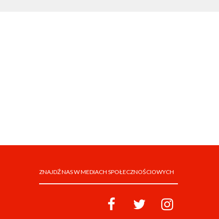
ZNAJDŹ NAS W MEDIACH SPOŁECZNOŚCIOWYCH