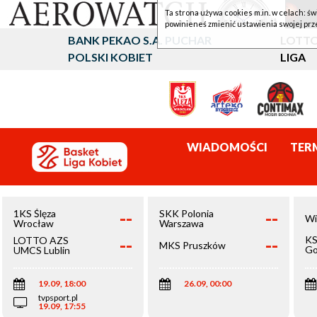
Ta strona używa cookies m.in. w celach: św
powinieneś zmienić ustawienia swojej prz
BANK PEKAO S.A. PUCHAR
LOTTO
POLSKI KOBIET
LIGA
WIADOMOŚCI
TER
--
--
1KS Ślęza
SKK Polonia
Wi
Wrocław
Warszawa
--
--
KS
LOTTO AZS
MKS Pruszków
Go
UMCS Lublin
Wi
19.09, 18:00
26.09, 00:00
tvpsport.pl
19.09, 17:55