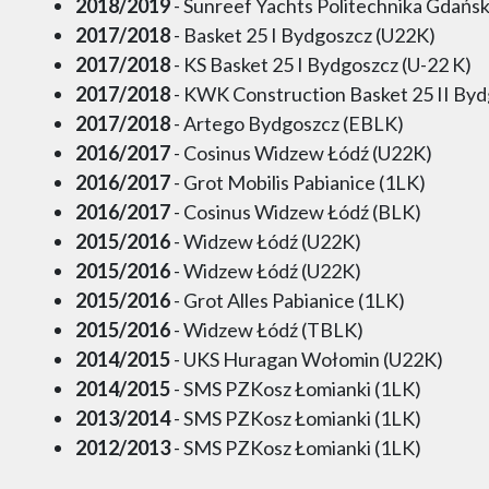
2018/2019
- Sunreef Yachts Politechnika Gdańs
2017/2018
- Basket 25 I Bydgoszcz (U22K)
2017/2018
- KS Basket 25 I Bydgoszcz (U-22 K)
2017/2018
- KWK Construction Basket 25 II Byd
2017/2018
- Artego Bydgoszcz (EBLK)
2016/2017
- Cosinus Widzew Łódź (U22K)
2016/2017
- Grot Mobilis Pabianice (1LK)
2016/2017
- Cosinus Widzew Łódź (BLK)
2015/2016
- Widzew Łódź (U22K)
2015/2016
- Widzew Łódź (U22K)
2015/2016
- Grot Alles Pabianice (1LK)
2015/2016
- Widzew Łódź (TBLK)
2014/2015
- UKS Huragan Wołomin (U22K)
2014/2015
- SMS PZKosz Łomianki (1LK)
2013/2014
- SMS PZKosz Łomianki (1LK)
2012/2013
- SMS PZKosz Łomianki (1LK)