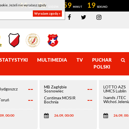
44
06
59
18
ookie. Jeżeli nie wyrażasz zgody
Wyrażam zgodę »
STATYSTYKI
MULTIMEDIA
TV
PUCHAR
POLSKI
--
--
MB Zagłębie
LOTTO AZS
Bydgoszcz
Sosnowiec
UMCS Lublin
--
--
Isands JTEC
Contimax MOSIR
Toruń
Wichoś Jeleni
Bochnia
Góra
09, 00:00
26.09, 00:00
26.09, 00