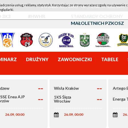
iadczenia usług, reklamy, statystyk. Korzystając ze strony wyrażasz zgodę na używanie c
1KS ŚLĘZA WROCŁAW - LOTTO AZS UMCS LUBLIN
eglądarki.
 3X3
#HWHR
STANDARDY OCHRONY
MAŁOLETNICH PZKOSZ
MINARZ
DRUŻYNY
ZAWODNICZKI
TABELE
--
--
dzew
Wisła Kraków
Artego 
--
--
SSE Enea AJP
1KS Ślęza
Energa 
rzów
Wrocław
elkopolski
26.09, 00:00
26.09, 00:00
26.