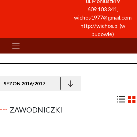
ul.Moniuszki 9
609 103 341
,
wichos1977@gmail.com
http://wichos.pl (w
budowie)
SEZON 2016/2017
ZAWODNICZKI