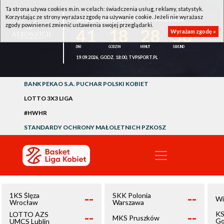
Ta strona używa cookies m.in. w celach: świadczenia usług, reklamy, statystyk.
Korzystając ze strony wyrażasz zgodę na używanie cookie. Jeżeli nie wyrażasz
1KS ŚLĘZA WROCŁAW - LOTTO AZS UMCS LUBLIN
zgody powinieneś zmienić ustawienia swojej przeglądarki.
41
18
28
56
Wyrażam zgodę »
19.09.2026, GODZ. 18:00, TVPSPORT.PL
BANK PEKAO S.A. PUCHAR POLSKI KOBIET
LOTTO 3X3 LIGA
#HWHR
STANDARDY OCHRONY MAŁOLETNICH PZKOSZ
--
--
1KS Ślęza
SKK Polonia
Wi
Wrocław
Warszawa
--
--
KS
LOTTO AZS
MKS Pruszków
Go
UMCS Lublin