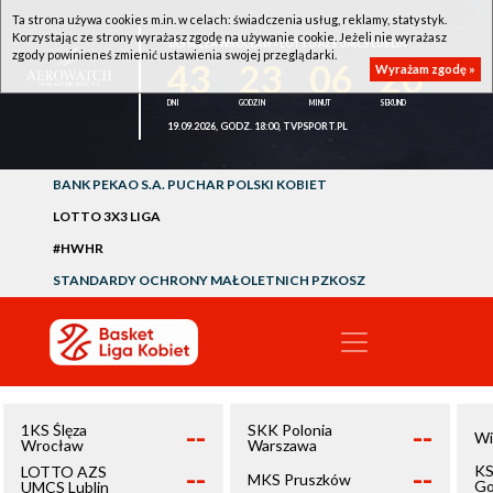
Ta strona używa cookies m.in. w celach: świadczenia usług, reklamy, statystyk.
Korzystając ze strony wyrażasz zgodę na używanie cookie. Jeżeli nie wyrażasz
1KS ŚLĘZA WROCŁAW - LOTTO AZS UMCS LUBLIN
zgody powinieneś zmienić ustawienia swojej przeglądarki.
43
23
06
20
Wyrażam zgodę »
19.09.2026, GODZ. 18:00, TVPSPORT.PL
BANK PEKAO S.A. PUCHAR POLSKI KOBIET
LOTTO 3X3 LIGA
#HWHR
STANDARDY OCHRONY MAŁOLETNICH PZKOSZ
--
--
1KS Ślęza
SKK Polonia
Wi
Wrocław
Warszawa
--
--
KS
LOTTO AZS
MKS Pruszków
Go
UMCS Lublin