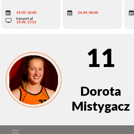
Wi
19.09, 18:00
26.09, 00:00
tvpsport.pl
19.09, 17:55
11
Dorota
Mistygacz