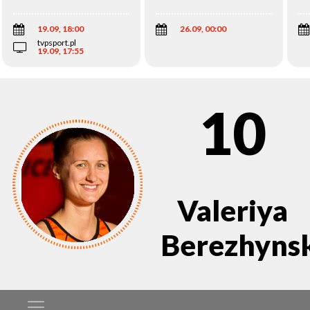
Wi
19.09, 18:00
26.09, 00:00
tvpsport.pl
19.09, 17:55
10
Valeriya
Berezhyns