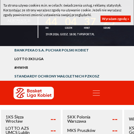
Ta strona używa cookies m.in. w celach: świadczenia usług, reklamy, statystyk.
Korzystając ze strony wyrażasz zgodę na używanie cookie. Jeżeli nie wyrażasz
1KS ŚLĘZA WROCŁAW - LOTTO AZS UMCS LUBLIN
zgody powinieneś zmienić ustawienia swojej przeglądarki.
44
04
37
25
Wyrażam zgodę »
19.09.2026, GODZ. 18:00, TVPSPORT.PL
BANK PEKAO S.A. PUCHAR POLSKI KOBIET
LOTTO 3X3 LIGA
#HWHR
STANDARDY OCHRONY MAŁOLETNICH PZKOSZ
--
--
1KS Ślęza
SKK Polonia
Wi
Wrocław
Warszawa
--
--
KS
LOTTO AZS
MKS Pruszków
Go
UMCS Lublin