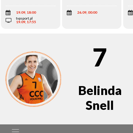
Wi
19.09, 18:00
26.09, 00:00
tvpsport.pl
19.09, 17:55
7
Belinda
Snell