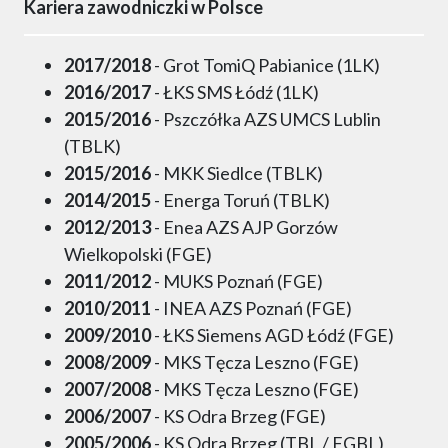
Kariera zawodniczki w Polsce
2017/2018
- Grot TomiQ Pabianice (1LK)
2016/2017
- ŁKS SMS Łódź (1LK)
2015/2016
- Pszczółka AZS UMCS Lublin
(TBLK)
2015/2016
- MKK Siedlce (TBLK)
2014/2015
- Energa Toruń (TBLK)
2012/2013
- Enea AZS AJP Gorzów
Wielkopolski (FGE)
2011/2012
- MUKS Poznań (FGE)
2010/2011
- INEA AZS Poznań (FGE)
2009/2010
- ŁKS Siemens AGD Łódź (FGE)
2008/2009
- MKS Tęcza Leszno (FGE)
2007/2008
- MKS Tęcza Leszno (FGE)
2006/2007
- KS Odra Brzeg (FGE)
2005/2006
- KS Odra Brzeg (TBL / FGBL)