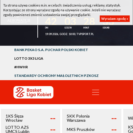
Ta strona używa cookies m.in. w celach: świadczenia usług, reklamy, statystyk.
Korzystając ze strony wyrażasz zgodę na używanie cookie. Jeżeli nie wyrażasz
1KS ŚLĘZA WROCŁAW - LOTTO AZS UMCS LUBLIN
zgody powinieneś zmienić ustawienia swojej przeglądarki.
42
03
28
33
Wyrażam zgodę »
19.09.2026, GODZ. 18:00, TVPSPORT.PL
BANK PEKAO S.A. PUCHAR POLSKI KOBIET
LOTTO 3X3 LIGA
#HWHR
STANDARDY OCHRONY MAŁOLETNICH PZKOSZ
--
--
1KS Ślęza
SKK Polonia
Wi
Wrocław
Warszawa
--
--
KS
LOTTO AZS
MKS Pruszków
Go
UMCS Lublin