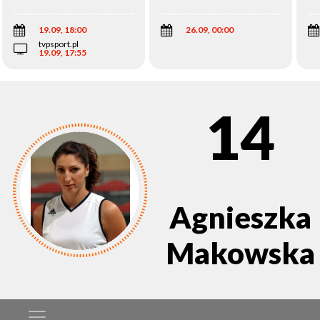
Wi
19.09, 18:00
26.09, 00:00
tvpsport.pl
19.09, 17:55
14
Agnieszka
Makowska