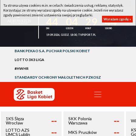
Ta strona używa cookies m.in. w celach: świadczenia usług, reklamy, statystyk.
Korzystając ze strony wyrażasz zgodę na używanie cookie. Jeżeli nie wyrażasz
1KS ŚLĘZA WROCŁAW - LOTTO AZS UMCS LUBLIN
zgody powinieneś zmienić ustawienia swojej przeglądarki.
44
04
29
44
Wyrażam zgodę »
19.09.2026, GODZ. 18:00, TVPSPORT.PL
BANK PEKAO S.A. PUCHAR POLSKI KOBIET
LOTTO 3X3 LIGA
#HWHR
STANDARDY OCHRONY MAŁOLETNICH PZKOSZ
--
--
1KS Ślęza
SKK Polonia
Wi
Wrocław
Warszawa
--
--
KS
LOTTO AZS
MKS Pruszków
Go
UMCS Lublin