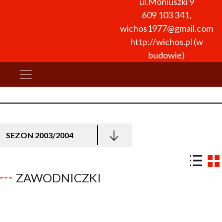
ul.Moniuszki 9
609 103 341
,
wichos1977@gmail.com
http://wichos.pl (w
budowie)
SEZON 2003/2004
ZAWODNICZKI