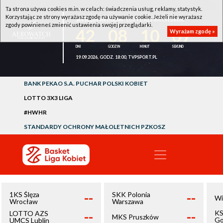
Ta strona używa cookies m.in. w celach: świadczenia usług, reklamy, statystyk.
Korzystając ze strony wyrażasz zgodę na używanie cookie. Jeżeli nie wyrażasz
1KS ŚLĘZA WROCŁAW - LOTTO AZS UMCS LUBLIN
zgody powinieneś zmienić ustawienia swojej przeglądarki.
42
08
10
07
Wyrażam zgodę »
19.09.2026, GODZ. 18:00, TVPSPORT.PL
BANK PEKAO S.A. PUCHAR POLSKI KOBIET
LOTTO 3X3 LIGA
#HWHR
STANDARDY OCHRONY MAŁOLETNICH PZKOSZ
--
--
1KS Ślęza
SKK Polonia
Wi
Wrocław
Warszawa
--
--
KS
LOTTO AZS
MKS Pruszków
Go
UMCS Lublin