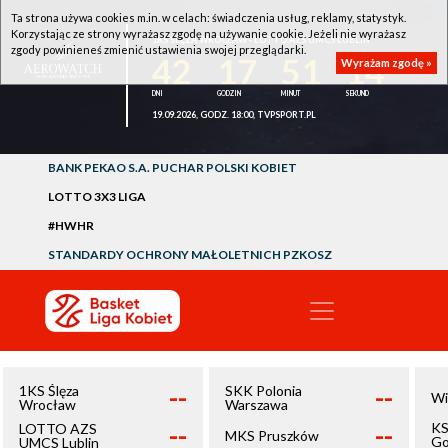
Ta strona używa cookies m.in. w celach: świadczenia usług, reklamy, statystyk.
Korzystając ze strony wyrażasz zgodę na używanie cookie. Jeżeli nie wyrażasz
1KS ŚLĘZA WROCŁAW - LOTTO AZS UMCS LUBLIN
zgody powinieneś zmienić ustawienia swojej przeglądarki.
42
17
51
14
Wyrażam zgodę »
19.09.2026, GODZ. 18:00, TVPSPORT.PL
BANK PEKAO S.A. PUCHAR POLSKI KOBIET
LOTTO 3X3 LIGA
#HWHR
STANDARDY OCHRONY MAŁOLETNICH PZKOSZ
--
--
1KS Ślęza
SKK Polonia
Wi
Wrocław
Warszawa
--
--
KS
LOTTO AZS
MKS Pruszków
Go
UMCS Lublin