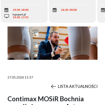
Wi
19.09, 18:00
26.09, 00:00
tvpsport.pl
19.09, 17:55
27.05.2026 11:37
LISTA AKTUALNOŚCI
Contimax MOSiR Bochnia